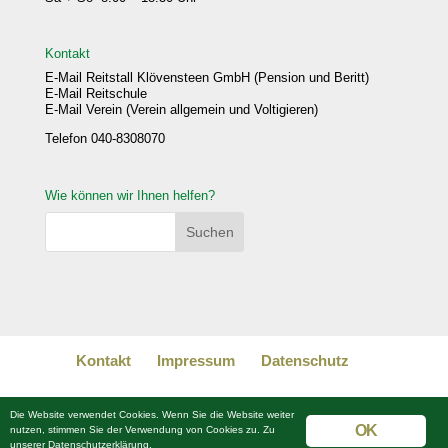
Kontakt
E-Mail Reitstall Klövensteen GmbH (Pension und Beritt)
E-Mail Reitschule
E-Mail Verein (Verein allgemein und Voltigieren)
Telefon 040-8308070
Wie können wir Ihnen helfen?
Kontakt
Impressum
Datenschutz
Die Website verwendet Cookies. Wenn Sie die Website weiter
OK
nutzen, stimmen Sie der Verwendung von Cookies zu. Zu
© Copyright Reitstall Klövensteen
unserer Datenschutzerklärung.